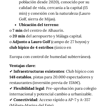
población desde 2020), conocido por su
calidad de vida, cercanía a la capital (15
min) y conexión con la naturaleza (Lauro
Golf, sierra de Mijas).
Ubicación del terreno
:
o
7 min
del centro de Alhaurín.
o
20 min
del aeropuerto y Málaga capital.
o
Adjunto a Lauro Golf
(campo de 27 hoyos) y
club hípico de 4 estribos
(único en
Europa con control de humedad subterráneo).
Ventajas clave
:
✔
Infraestructuras existentes
: Club hípico con
148 establos
, pistas para 20.000 espectadores y
restaurantes (inversión previa de 15M€).
✔
Flexibilidad legal
: Pre-aprobación para colegio
internacional y potencial cambio a urbanizable.
✔
Conectividad
: Acceso rápido a AP-7 y A-357
(Málaga-Marina del Este).