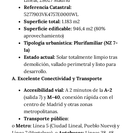
Lineal, 28027 Madrid
Referencia Catastral:
5277903VK4757E0001WL
Superficie total:
1.183 m2
Superficie edificable:
946,4 m2 (80%
aprovechamiento)
Tipología urbanística: Plurifamiliar (NZ 7-
1a)
Estado actual:
Solar totalmente limpio tras
demolición, vallado perimetral y listo para
desarrollo.
A. Excelente Conectividad y Transporte
Accesibilidad vial:
A 2 minutos de la
A-2
(salida 7) y
M-40
, conexión rápida con el
centro de Madrid y otras zonas
metropolitanas.
Transporte público:
o
Metro:
Línea 5 (Ciudad Lineal, Pueblo Nuevo) y
Línea 7 (Hortaleza). o
Autobuses:
Líneas 38, 48,