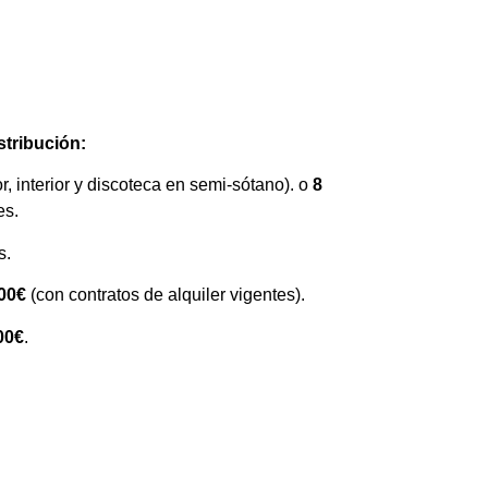
stribución:
or, interior y discoteca en semi-sótano). o
8
es.
s.
000€
(con contratos de alquiler vigentes).
00€
.