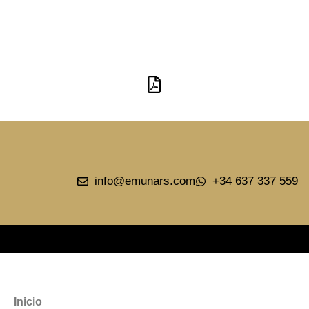
ÁTICO DE LUJO EN CALLE
ALCALÁ, MADRID
Descargar PDF
info@emunars.com
+34 637 337 559
Inicio