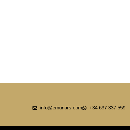
Piso reformado
en barrio
Salamanca
info@emunars.com
+34 637 337 559