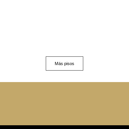
Piso de lujo
Át
Parque del
Al
Retiro
Más pisos