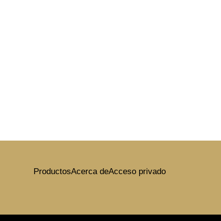
ico Calle
calá
Productos
Acerca de
Acceso privado